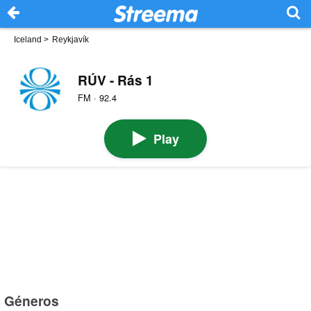
Iceland
>
Reykjavík
RÚV - Rás 1
FM · 92.4
Play
Géneros