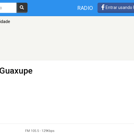
RADIO
Entrar usando
idade
 Guaxupe
FM 105.5
-
129Kbps