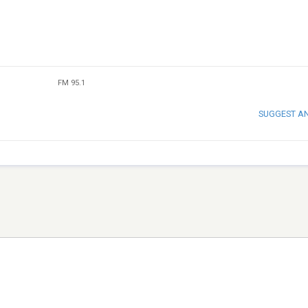
FM 95.1
SUGGEST A