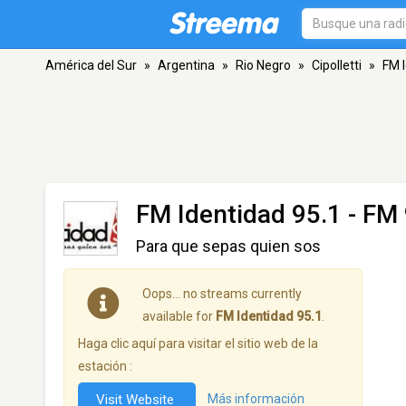
América del Sur
»
Argentina
»
Rio Negro
»
Cipolletti
»
FM 
FM Identidad 95.1
- FM 9
Para que sepas quien sos
Oops… no streams currently
available for
FM Identidad 95.1
.
Haga clic aquí para visitar el sitio web de la
estación :
Visit Website
Más información