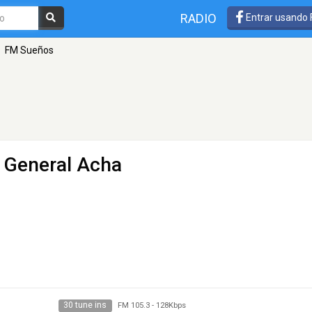
RADIO
Entrar usando
FM Sueños
- General Acha
30 tune ins
FM 105.3
-
128Kbps