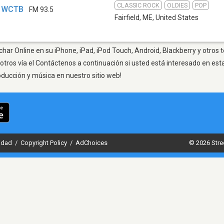
CLASSIC ROCK
OLDIES
POP
 - WCTB
FM 93.5
Fairfield, ME
,
United States
uchar Online en su iPhone, iPad, iPod Touch, Android, Blackberry y otros
otros vía el Contáctenos a continuación si usted está interesado en est
oducción y música en nuestro sitio web!
cidad
/
Copyright Policy
/
AdChoices
© 2026 Stre