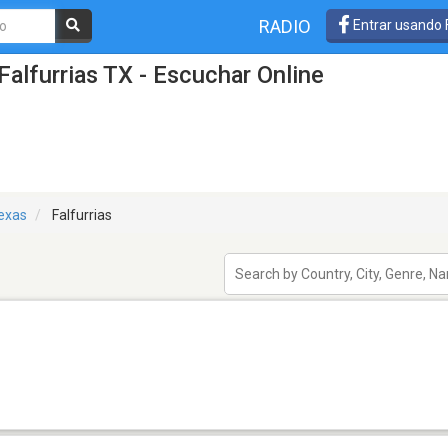
RADIO
Entrar usando
alfurrias TX - Escuchar Online
exas
Falfurrias