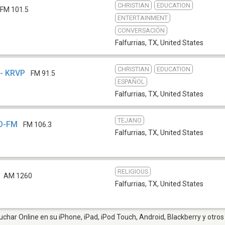
CHRISTIAN
EDUCATION
FM 101.5
ENTERTAINMENT
CONVERSACIÓN
Falfurrias, TX
,
United States
CHRISTIAN
EDUCATION
 - KRVP
FM 91.5
ESPAÑOL
Falfurrias, TX
,
United States
TEJANO
SO-FM
FM 106.3
Falfurrias, TX
,
United States
RELIGIOUS
AM 1260
Falfurrias, TX
,
United States
cuchar Online en su iPhone, iPad, iPod Touch, Android, Blackberry y otro