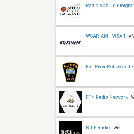
Radio Voz Do Emigra
WSAR-AM - WSAR
AM
Fall River Police and F
FFN Radio Network
W
B.T.E Radio
Web