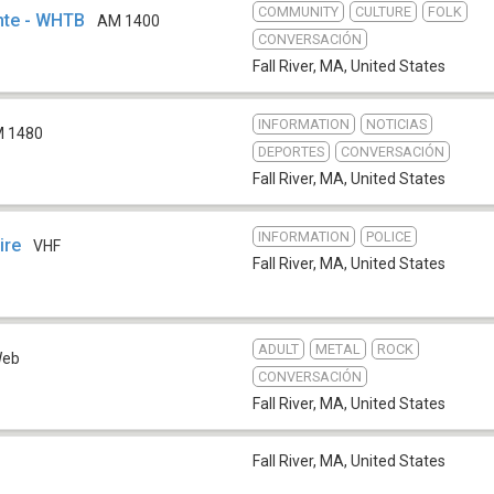
COMMUNITY
CULTURE
FOLK
nte - WHTB
AM 1400
CONVERSACIÓN
Fall River, MA
,
United States
INFORMATION
NOTICIAS
 1480
DEPORTES
CONVERSACIÓN
Fall River, MA
,
United States
INFORMATION
POLICE
ire
VHF
Fall River, MA
,
United States
ADULT
METAL
ROCK
eb
CONVERSACIÓN
Fall River, MA
,
United States
Fall River, MA
,
United States