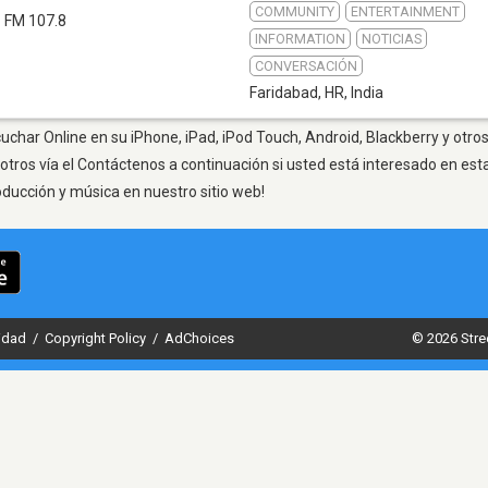
COMMUNITY
ENTERTAINMENT
FM 107.8
INFORMATION
NOTICIAS
CONVERSACIÓN
Faridabad, HR
,
India
uchar Online en su iPhone, iPad, iPod Touch, Android, Blackberry y otro
otros vía el Contáctenos a continuación si usted está interesado en est
oducción y música en nuestro sitio web!
cidad
/
Copyright Policy
/
AdChoices
© 2026 Stre