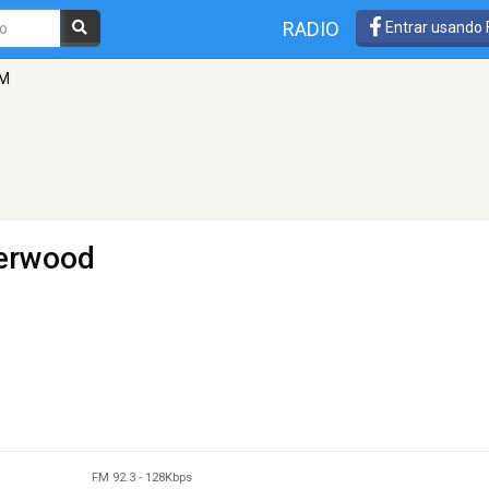
RADIO
Entrar usando
FM
Verwood
FM 92.3
-
128Kbps