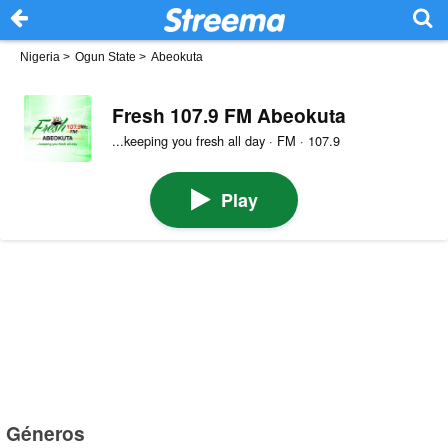
Nigeria
>
Ogun State
>
Abeokuta
Fresh 107.9 FM Abeokuta
...keeping you fresh all day · FM · 107.9
Play
Géneros