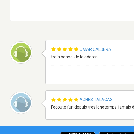
OMAR CALDERA
tre`s bonne, Je le adores
............................................................................................
............................................................................................
AGNES TALAGAS
j'ecoute fun depuis tres longtemps, jamais de 