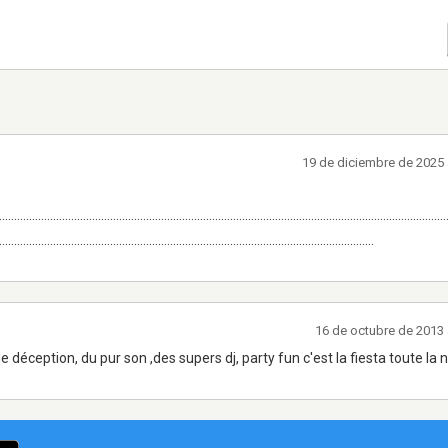
19 de diciembre de 2025 
.....................................................................................................................................................
.............................................................................................................................
16 de octubre de 2013 
déception, du pur son ,des supers dj, party fun c'est la fiesta toute la nu