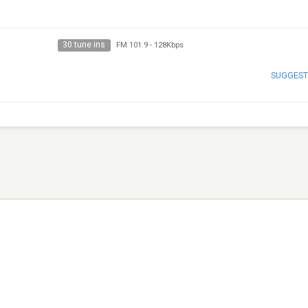
30 tune ins
FM 101.9
-
128Kbps
SUGGEST