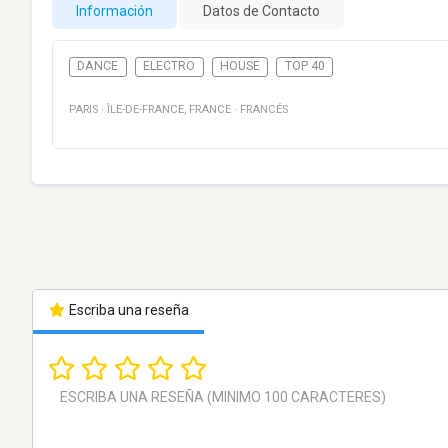
Información
Datos de Contacto
DANCE
ELECTRO
HOUSE
TOP 40
PARIS
·
ÎLE-DE-FRANCE
,
FRANCE
·
FRANCÉS
Escriba una reseña