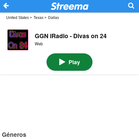
United States
>
Texas
>
Dallas
GGN iRadio - Divas on 24
Web
Play
Géneros