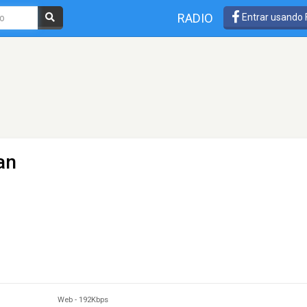
RADIO
Entrar usando
an
Web
-
192Kbps