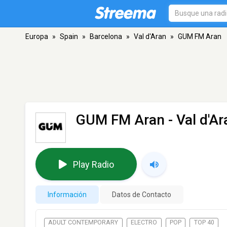
Europa
»
Spain
»
Barcelona
»
Val d'Aran
»
GUM FM Aran
GUM FM Aran
- Val d'Ar
Play Radio
Información
Datos de Contacto
ADULT CONTEMPORARY
ELECTRO
POP
TOP 40