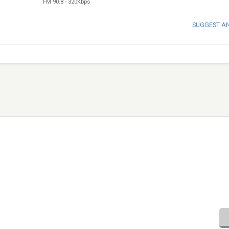
FM 90.8
-
320Kbps
SUGGEST A