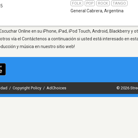
FOLK
POP
ROCK
TANGO
.5
General Cabrera
,
Argentina
Escuchar Online en su iPhone, iPad, iPod Touch, Android, Blackberry y o
otros vía el Contáctenos a continuación si usted está interesado en est
oducción y música en nuestro sitio web!
cidad
/
Copyright Policy
/
AdChoices
© 2026 Stre