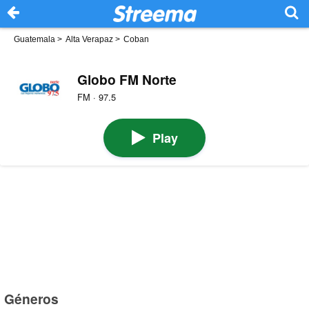
Guatemala
>
Alta Verapaz
>
Coban
Globo FM Norte
FM · 97.5
Play
Géneros