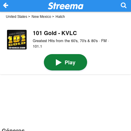
United States
>
New Mexico
>
Hatch
101 Gold - KVLC
Greatest Hits from the 60's, 70's & 80's · FM ·
101.1
Play
Géneros