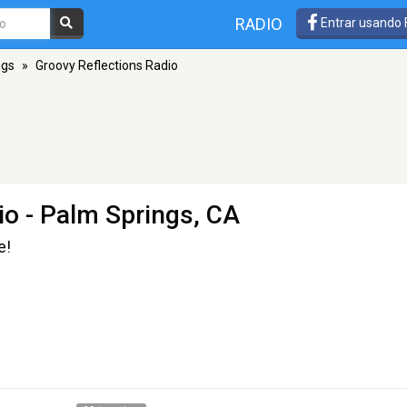
RADIO
Entrar usando
ngs
»
Groovy Reflections Radio
io
- Palm Springs, CA
e!