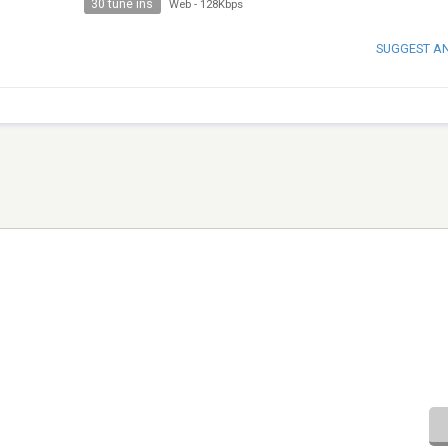
30 tune ins
Web
-
128Kbps
SUGGEST A