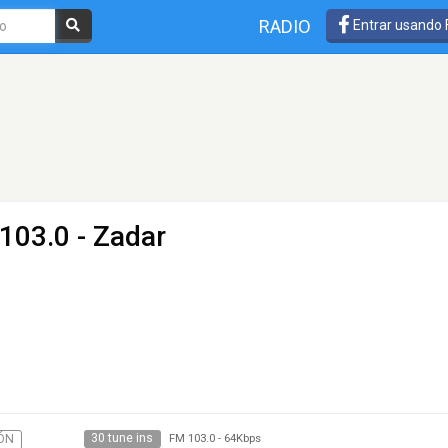
RADIO
Entrar usando
103.0 - Zadar
30 tune ins
ÓN
FM 103.0
-
64Kbps