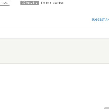
30 tune ins
ICIAS
FM 88.8
-
320Kbps
SUGGEST A