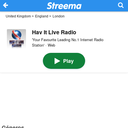
United Kingdom
>
England
>
London
Hav It Live Radio
'Your Favourite Leading No.1 Internet Radio
Station' · Web
Play
Géneros