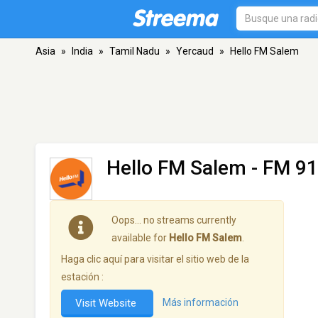
Asia
»
India
»
Tamil Nadu
»
Yercaud
»
Hello FM Salem
Hello FM Salem
- FM 91
Oops… no streams currently
available for
Hello FM Salem
.
Haga clic aquí para visitar el sitio web de la
estación :
Visit Website
Más información