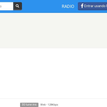
RADIO
Entrar usando
30 tune ins
Web
-
128Kbps