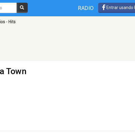
RADIO
Entrar usando
os - Hits
za Town