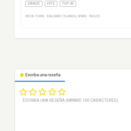
DANCE
HITS
TOP 40
IBIZA TOWN
·
BALEARIC ISLANDS
,
SPAIN
·
INGLÉS
Escriba una reseña