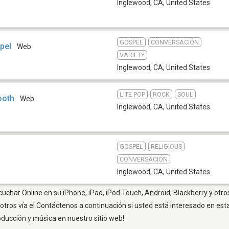
Inglewood, CA
,
United States
GOSPEL
CONVERSACIÓN
pel
Web
VARIETY
Inglewood, CA
,
United States
LITE POP
ROCK
SOUL
ooth
Web
Inglewood, CA
,
United States
GOSPEL
RELIGIOUS
CONVERSACIÓN
Inglewood, CA
,
United States
uchar Online en su iPhone, iPad, iPod Touch, Android, Blackberry y otro
otros vía el Contáctenos a continuación si usted está interesado en est
oducción y música en nuestro sitio web!