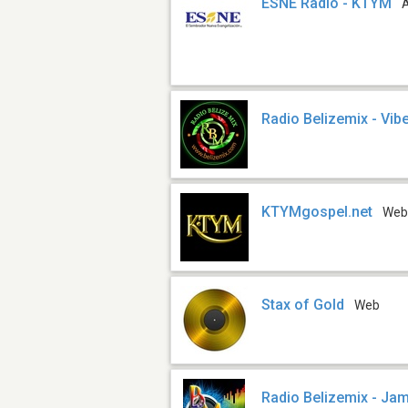
ESNE Radio - KTYM
Radio Belizemix - Vib
KTYMgospel.net
We
Stax of Gold
Web
Radio Belizemix - Ja