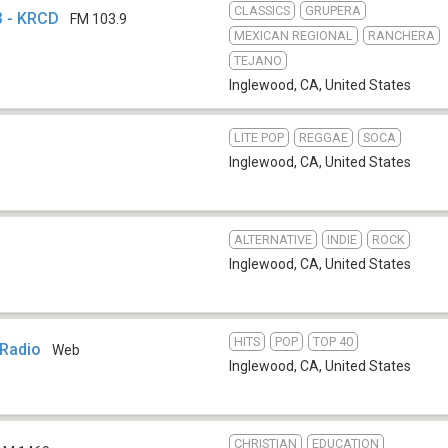
CLASSICS
GRUPERA
3 - KRCD
FM 103.9
MEXICAN REGIONAL
RANCHERA
TEJANO
Inglewood, CA
,
United States
LITE POP
REGGAE
SOCA
Inglewood, CA
,
United States
ALTERNATIVE
INDIE
ROCK
Inglewood, CA
,
United States
HITS
POP
TOP 40
Radio
Web
Inglewood, CA
,
United States
CHRISTIAN
EDUCATION