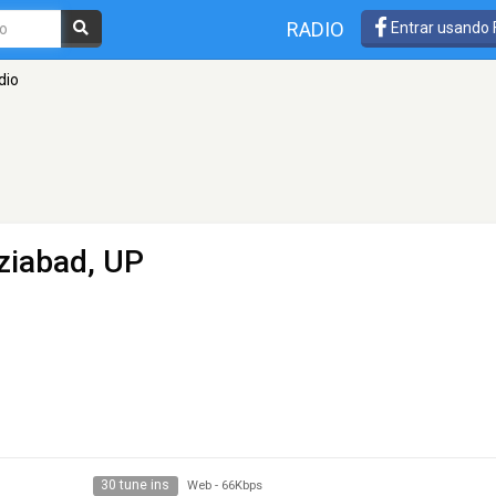
RADIO
Entrar usando
dio
ziabad, UP
30 tune ins
Web
-
66Kbps