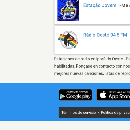
Estação Jovem
FM 87
Rádio Oeste 94.5 FM
Estaciones de radio en Iporã do Oeste - E
habilitadas. Póngase en contacto con nos
mejores nuevas canciones, listas de repr
Términos de servicio
/
Política de priva