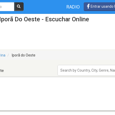
RADIO
Entrar usando
Iporã Do Oeste - Escuchar Online
rina
Iporã do Oeste
ste