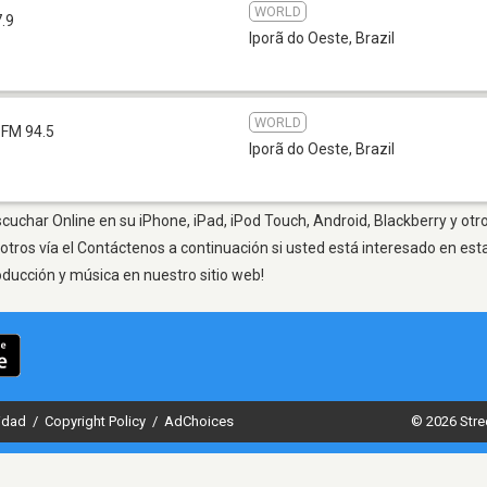
WORLD
.9
Iporã do Oeste
,
Brazil
WORLD
FM 94.5
Iporã do Oeste
,
Brazil
scuchar Online en su iPhone, iPad, iPod Touch, Android, Blackberry y otr
otros vía el Contáctenos a continuación si usted está interesado en est
oducción y música en nuestro sitio web!
cidad
/
Copyright Policy
/
AdChoices
© 2026 Stre