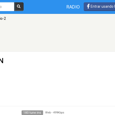
RADIO
Entrar usando
io-2
ON
180 tune ins
Web
-
499Kbps