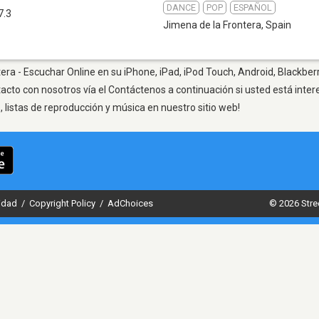
DANCE
POP
ESPAÑOL
7.3
Jimena de la Frontera
,
Spain
era - Escuchar Online en su iPhone, iPad, iPod Touch, Android, Blackber
tacto con nosotros vía el Contáctenos a continuación si usted está inte
listas de reproducción y música en nuestro sitio web!
cidad
/
Copyright Policy
/
AdChoices
© 2026 Stre