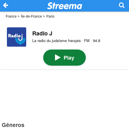
France
>
Île-de-France
>
Paris
Radio J
La radio du judaïsme français · FM · 94.8
Play
Géneros