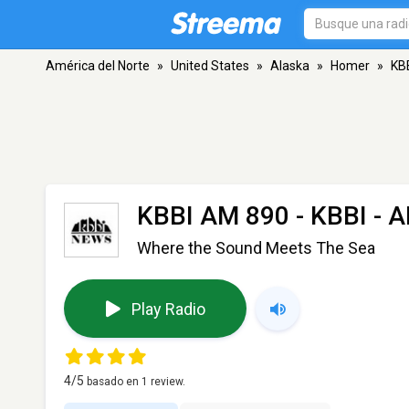
América del Norte
»
United States
»
Alaska
»
Homer
»
KB
KBBI AM 890 - KBBI
- A
Where the Sound Meets The Sea
Play Radio
4
/5
basado en
1
review.