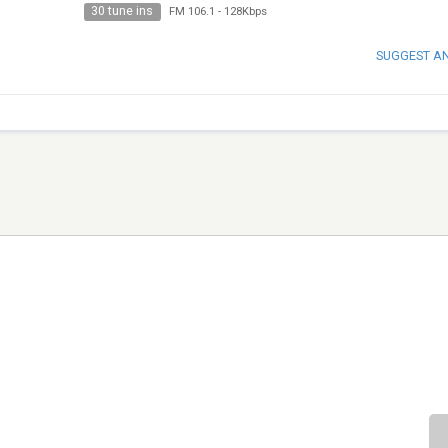
30 tune ins
FM 106.1
-
128Kbps
SUGGEST A