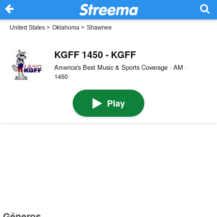
United States
>
Oklahoma
>
Shawnee
KGFF 1450 - KGFF
America's Best Music & Sports Coverage · AM ·
1450
Play
Géneros