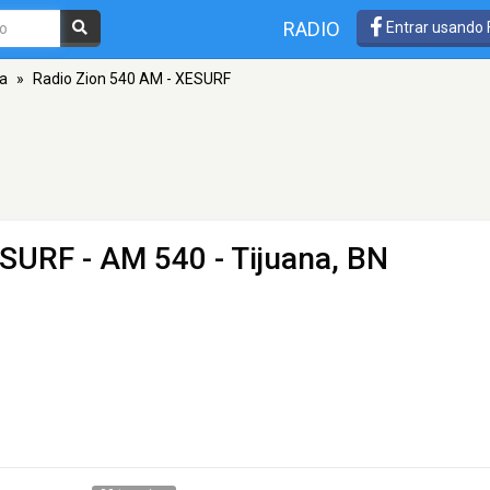
RADIO
Entrar usando
na
»
Radio Zion 540 AM - XESURF
ESURF
- AM 540 - Tijuana, BN