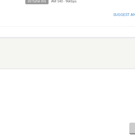
30 tune ins
AM 540
-
96Kbps
SUGGEST A