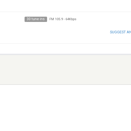
30 tune ins
FM 105.9
-
64Kbps
SUGGEST A