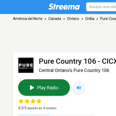
América del Norte
»
Canada
»
Ontario
»
Orillia
»
Pure Coun
Pure Country 106 - CI
Central Ontario's Pure Country 106
Play Radio
4,3
/5
basado en
4
reviews.