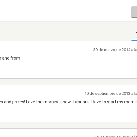
30 de marzo de 2014 a l
o and from
.......................................................................
10 de septiembre de 2013 a l
nd prizes! Love the morning show.. hilarious! I love to start my morni