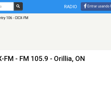
RADIO
Entrar usando
try 106 - CICX-FM
CX-FM
- FM 105.9 - Orillia, ON