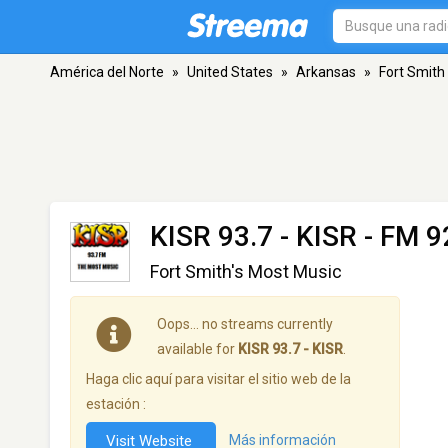
América del Norte
»
United States
»
Arkansas
»
Fort Smith
KISR 93.7 - KISR
- FM 92
Fort Smith's Most Music
Oops… no streams currently
available for
KISR 93.7 - KISR
.
Haga clic aquí para visitar el sitio web de la
estación :
Visit Website
Más información