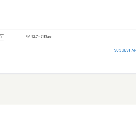
FM 92.7
-
61Kbps
0
SUGGEST A