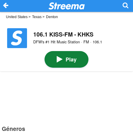
United States
>
Texas
>
Denton
106.1 KISS-FM - KHKS
DFW's #1 Hit Music Station · FM · 106.1
Play
Géneros