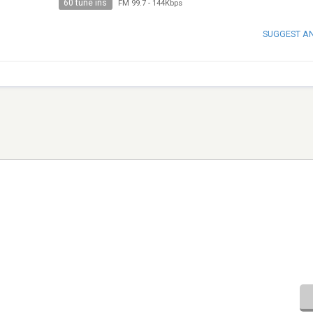
60 tune ins
FM 99.7
-
144Kbps
SUGGEST A