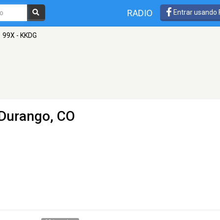
RADIO
Entrar usando
99X - KKDG
 Durango, CO