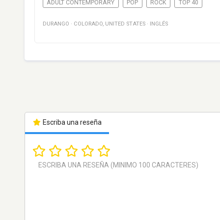
ADULT CONTEMPORARY
POP
ROCK
TOP 40
DURANGO
·
COLORADO
,
UNITED STATES
·
INGLÉS
Escriba una reseña