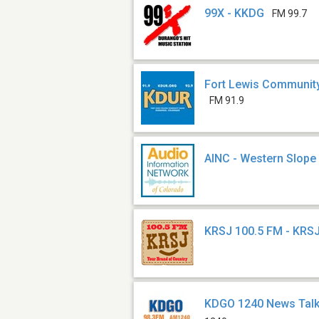
99X - KKDG
FM 99.7
Fort Lewis Community
FM 91.9
AINC - Western Slope
KRSJ 100.5 FM - KRS
KDGO 1240 News Talk