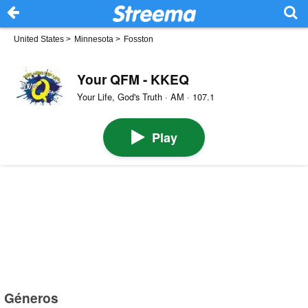
United States
>
Minnesota
>
Fosston
Your QFM - KKEQ
Your Life, God's Truth · AM · 107.1
Play
Géneros