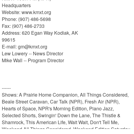
Headquarters

Website: www.kmxt.org

Phone: (907) 486-5698

Fax: (907) 486-2733

Address: 620 Egan Way Kodiak, AK

99615

E-mail: gm@kmxt.org

Lew Lowery -- News Director

Mike Wall -- Program Director

------

Shows: A Prairie Home Companion, All Things Considered, 
Beale Street Caravan, Car Talk (NPR), Fresh Air (NPR), 
Hearts of Space, NPR's Morning Edition, Piano Jazz, 
Selected Shorts, Swingin' Down the Lane, The Thistle & 
Shamrock, This American Life, Wait Wait, Don't Tell Me, 
Weekend All Things Considered, Weekend Edition Saturday, 