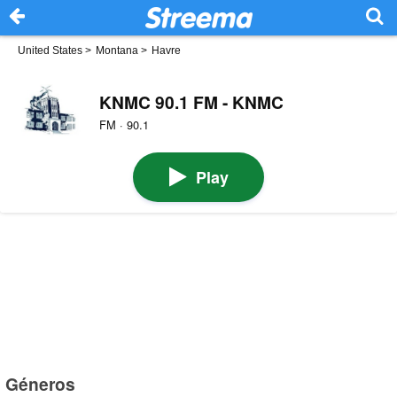
United States
>
Montana
>
Havre
KNMC 90.1 FM - KNMC
FM · 90.1
Play
Géneros