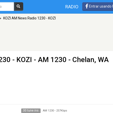
RADIO
Entrar usando
»
KOZI AM News Radio 1230 - KOZI
30 - KOZI
- AM 1230 - Chelan, WA
30 tune ins
AM 1230
-
257Kbps