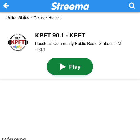
United States
>
Texas
>
Houston
KPFT 90.1 - KPFT
Houston's Community Public Radio Station · FM
· 90.1
Play
Géneros