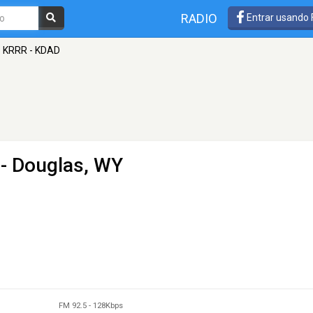
RADIO
Entrar usando
KRRR - KDAD
 - Douglas, WY
FM 92.5
-
128Kbps