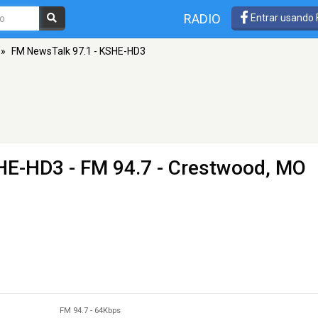
RADIO
Entrar usando
»
FM NewsTalk 97.1 - KSHE-HD3
SHE-HD3
- FM 94.7 - Crestwood, MO
FM 94.7
-
64Kbps