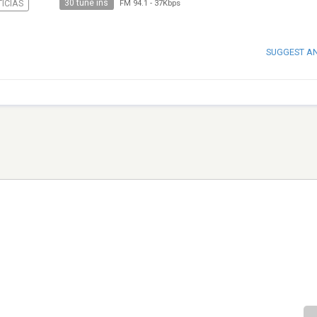
30 tune ins
ICIAS
FM 94.1
-
37Kbps
SUGGEST A