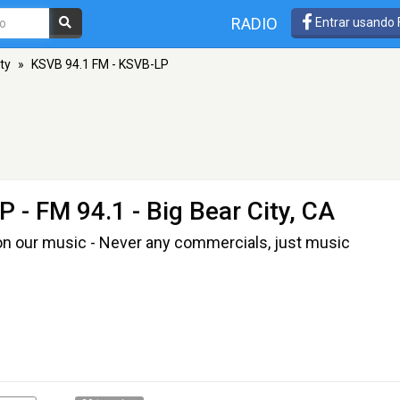
RADIO
Entrar usando
ty
»
KSVB 94.1 FM - KSVB-LP
LP
- FM 94.1 - Big Bear City, CA
on our music - Never any commercials, just music