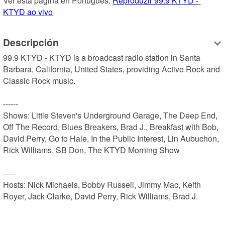
Ver esta página en Portugues: 
Reproduzir 99.9 KTYD - 
KTYD ao vivo
Descripción
99.9 KTYD - KTYD is a broadcast radio station in Santa 
Barbara, California, United States, providing Active Rock and 
Classic Rock music.

------

Shows: Little Steven's Underground Garage, The Deep End, 
Off The Record, Blues Breakers, Brad J., Breakfast with Bob, 
David Perry, Go to Hale, In the Public Interest, Lin Aubuchon, 
Rick Williams, SB Don, The KTYD Morning Show

-----

Hosts: Nick Michaels, Bobby Russell, Jimmy Mac, Keith 
Royer, Jack Clarke, David Perry, Rick Williams, Brad J.