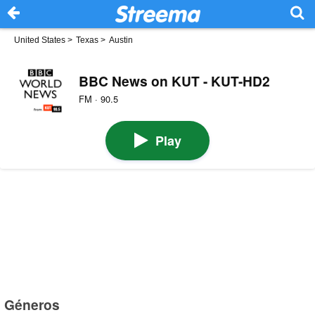
United States
>
Texas
>
Austin
BBC News on KUT - KUT-HD2
FM · 90.5
Play
Géneros