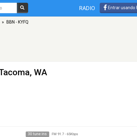
RADIO
Entrar usando
»
BBN - KYFQ
- Tacoma, WA
30 tune ins
FM 91.7
-
65Kbps